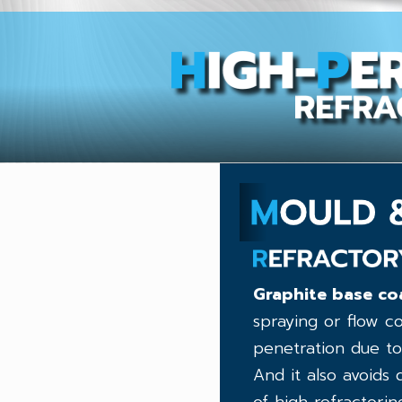
Graphite base coa
spraying or flow c
penetration due to
And it also avoids