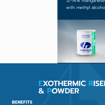
12-14% manganese s
with methyl alcohol
BENEFITS