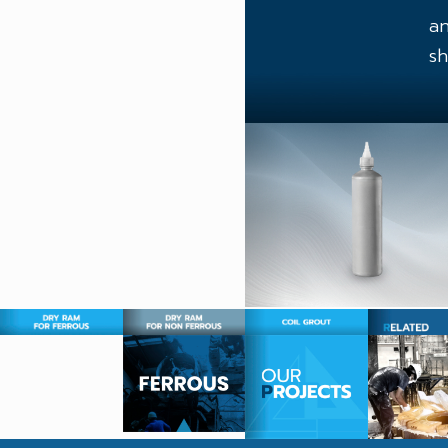
an
sh